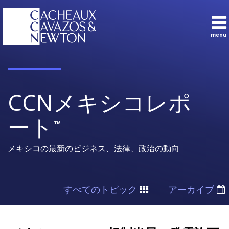
Skip
to
content
menu
Sub-
ト
検
Menu
ピ
日本
索
ッ
語
ク
CCNメキシコレポ
ス
購
ート
読
す
る
メキシコの最新のビジネス、法律、政治の動向
家
に
つ
すべてのトピック
アーカイブ
い
て
Print:
Read
Email
Tweet
Like
Share
接
more
this
this
this
this