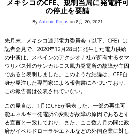
触
メキシコのCFE、規制当局に発電許可
about
post
post
post
post
Sub-
練
の停止を要請
Antonio
on
Menu
習
Riojas
LinkedIn
By
Antonio Riojas
on
8月 20, 2021
エ
リ
ア
先月末、メキシコ連邦電力委員会（以下、CFE）は
記者会見で、2020年12月28日に発生した電力供給
の中断は、スペインのアクシオナ社が所有するタマ
ウリパス州のサンカルロス風力発電所の故障が主因
であると表明しました。このような結論は、CFE自
身が発注した専門家による報告書に基づいており、
この報告書は公表されていない。
この発言は、1月にCFEが発表した、一部の再生可
能エネルギー発電所の変動が故障の原因であるとす
る宣言と一致しており、また、ここ数カ月の間に政
府がイベルドローラやエネルなどの外国企業に対し