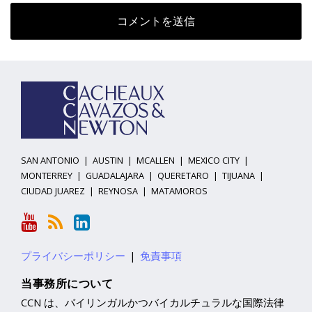
YouTube
RSS
LinkedIn
ト
ア
ピ
ー
ッ
カ
ク
イ
ス
ブ
SAN ANTONIO
|
AUSTIN
|
MCALLEN
|
MEXICO CITY
|
MONTERREY
|
GUADALAJARA
|
QUERETARO
|
TIJUANA
|
CIUDAD JUAREZ
|
REYNOSA
|
MATAMOROS
プライバシーポリシー
免責事項
当事務所について
CCN は、バイリンガルかつバイカルチュラルな国際法律